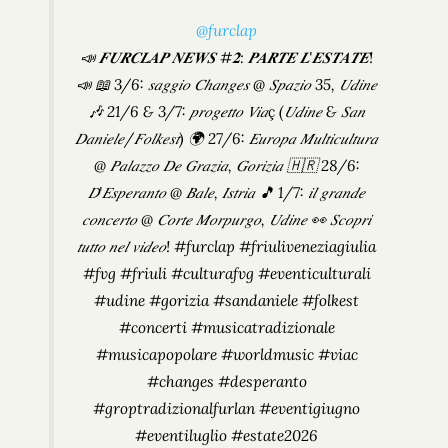
@furclap
📣 𝑭𝑼𝑹𝑪𝑳𝑨𝑷 𝑵𝑬𝑾𝑺 #𝟐: 𝑷𝑨𝑹𝑻𝑬 𝑳'𝑬𝑺𝑻𝑨𝑻𝑬!
📣 📖 3/6: 𝑠𝑎𝑔𝑔𝑖𝑜 𝐶ℎ𝑎𝑛𝑔𝑒𝑠 @ 𝑆𝑝𝑎𝑧𝑖𝑜 35, 𝑈𝑑𝑖𝑛𝑒
🎶 21/6 & 3/7: 𝑝𝑟𝑜𝑔𝑒𝑡𝑡𝑜 𝑉𝑖𝑎ç (𝑈𝑑𝑖𝑛𝑒 & 𝑆𝑎𝑛
𝐷𝑎𝑛𝑖𝑒𝑙𝑒/𝐹𝑜𝑙𝑘𝑒𝑠𝑡) 🌍 27/6: 𝐸𝑢𝑟𝑜𝑝𝑎 𝑀𝑢𝑙𝑡𝑖𝑐𝑢𝑙𝑡𝑢𝑟𝑎
@ 𝑃𝑎𝑙𝑎𝑧𝑧𝑜 𝐷𝑒 𝐺𝑟𝑎𝑧𝑖𝑎, 𝐺𝑜𝑟𝑖𝑧𝑖𝑎 🇭🇷 28/6:
𝐷'𝐸𝑠𝑝𝑒𝑟𝑎𝑛𝑡𝑜 @ 𝐵𝑎𝑙𝑒, 𝐼𝑠𝑡𝑟𝑖𝑎 🎵 1/7: 𝑖𝑙 𝑔𝑟𝑎𝑛𝑑𝑒
𝑐𝑜𝑛𝑐𝑒𝑟𝑡𝑜 @ 𝐶𝑜𝑟𝑡𝑒 𝑀𝑜𝑟𝑝𝑢𝑟𝑔𝑜, 𝑈𝑑𝑖𝑛𝑒 👀 𝑆𝑐𝑜𝑝𝑟𝑖
𝑡𝑢𝑡𝑡𝑜 𝑛𝑒𝑙 𝑣𝑖𝑑𝑒𝑜! #furclap #friuliveneziagiulia
#fvg #friuli #culturafvg #eventiculturali
#udine #gorizia #sandaniele #folkest
#concerti #musicatradizionale
#musicapopolare #worldmusic #viac
#changes #desperanto
#groptradizionalfurlan #eventigiugno
#eventiluglio #estate2026