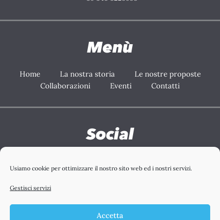
Menù
Home
La nostra storia
Le nostre proposte
Collaborazioni
Eventi
Contatti
Social
Facebook
Instagram
Youtube
Tiktok
Usiamo cookie per ottimizzare il nostro sito web ed i nostri servizi.
Gestisci servizi
Accetta