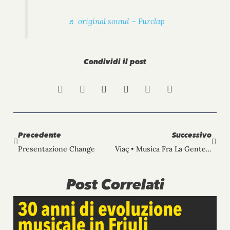
♬ original sound – Furclap
Condividi il post
Precedente
Succ
Precedente
Successivo
Presentazione Change
Viaç • Musica Fra La Gente Con Il Grop Tradizional Furlan Ai Giardini Ricasoli
Post Correlati