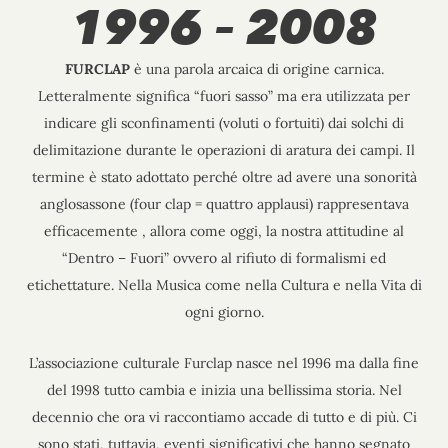
1996 – 2008
FURCLAP
è una parola arcaica di origine carnica.
Letteralmente significa “fuori sasso” ma era utilizzata per
indicare gli sconfinamenti (voluti o fortuiti) dai solchi di
delimitazione durante le operazioni di aratura dei campi. Il
termine è stato adottato perché oltre ad avere una sonorità
anglosassone (four clap = quattro applausi) rappresentava
efficacemente , allora come oggi, la nostra attitudine al
“Dentro – Fuori” ovvero al rifiuto di formalismi ed
etichettature. Nella Musica come nella Cultura e nella Vita di
ogni giorno.
L’associazione culturale Furclap nasce nel 1996 ma dalla fine
del 1998 tutto cambia e inizia una bellissima storia. Nel
decennio che ora vi raccontiamo accade di tutto e di più. Ci
sono stati, tuttavia, eventi significativi che hanno segnato