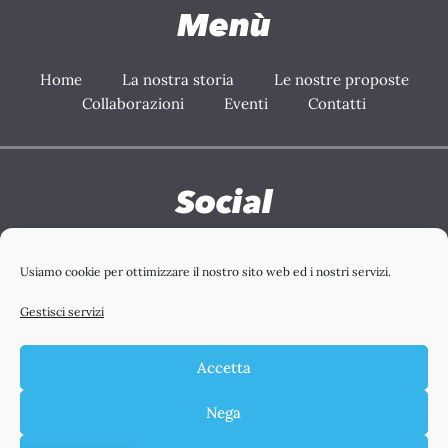
Menù
Home
La nostra storia
Le nostre proposte
Collaborazioni
Eventi
Contatti
Social
Facebook
Instagram
Youtube
Tiktok
Usiamo cookie per ottimizzare il nostro sito web ed i nostri servizi.
Gestisci servizi
Accetta
Nega