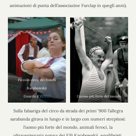
animazioni di punta dell’associazine Furclap in quegli anni).
Piccolo circo dei fratelli
Karabowskji
Guarda il
VIDEO
L’uomo più forte del mondo
Sulla falsariga del circo da strada dei primi ‘900 l’allegra
sarabanda girava in lungo e in largo con numeri strepitosi:
l’uomo più forte del mondo, animali feroci, la
ultracentenaria nonna dei F.lli Karabowskji, equilibristi,