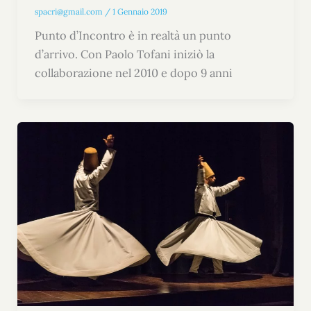
spacri@gmail.com
/
1 Gennaio 2019
Punto d’Incontro è in realtà un punto
d’arrivo. Con Paolo Tofani iniziò la
collaborazione nel 2010 e dopo 9 anni