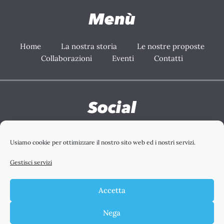
Menù
Home
La nostra storia
Le nostre proposte
Collaborazioni
Eventi
Contatti
Social
Facebook
Instagram
Youtube
Tiktok
Usiamo cookie per ottimizzare il nostro sito web ed i nostri servizi.
Gestisci servizi
Accetta
Nega